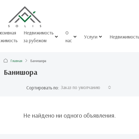
люзивная
Недвижимость
О
Услуги
Недвижимост
ижимость
за рубежом
нас
Главная
Банишора
Банишора
Заказ по умолчанию
Сортировать по:
Не найдено ни одного объявления.