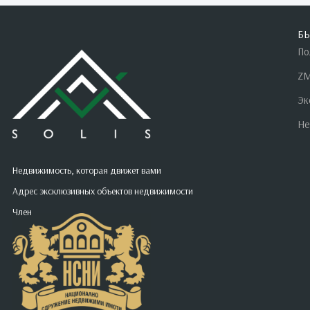
Б
По
ZM
Эк
Не
Недвижимость, которая движет вами
Адрес эксклюзивных объектов недвижимости
Член