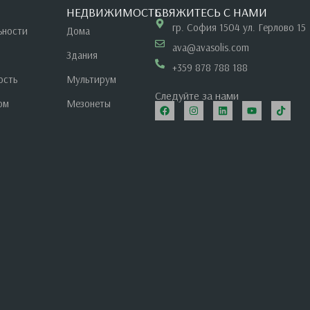
НЕДВИЖИМОСТЬ
СВЯЖИТЕСЬ С НАМИ
гр. София 1504 ул. Герлово 15
ьности
Дома
ava@avasolis.com
Здания
+359 878 788 188
ость
Мультирум
Следуйте за нами
ом
Мезонеты