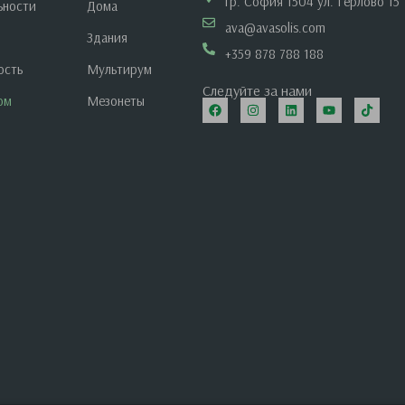
гр. София 1504 ул. Герлово 15
ьности
Дома
ava@avasolis.com
Здания
+359 878 788 188
ость
Мультирум
Следуйте за нами
ом
Мезонеты