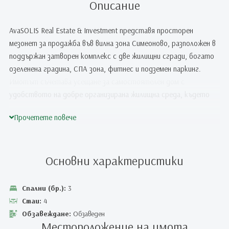
Описание
AvaSOLIS Real Estate & Investment представя просторен
мезонет за продажба във вилна зона Симеоново, разположен в
поддържан затворен комплекс с две жилищни сгради, богато
озеленена градина, СПА зона, фитнес и подземен паркинг.
Имотът съчетава усещане за самостоятелен дом с
удобството на добре организирана жилищна среда, където
тишината, светлината и гледката към планината имат
Прочетете повече
реално присъствие в ежедневието.
Основни характеристики
Симеоново остава един от най-предпочитаните райони в
полите на Витоша за хора, които търсят повече въздух,
зеленина и спокойствие, без да се откъсват от града.
Спални (бр.):
3
Районът предлага бърз достъп към основни пътни артерии,
Стаи:
4
Околовръстен път, търговски обекти, училища, детски
Обзавеждане:
Обзаведен
Местоположение на имота
градини и градски услуги. Тук средата има различен ритъм.