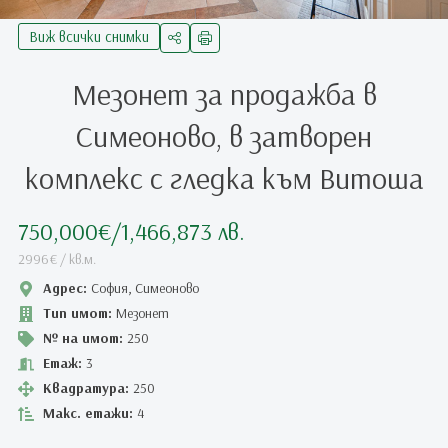
Виж всички снимки
Мезонет за продажба в
Симеоново, в затворен
комплекс с гледка към Витоша
750,000€
/1,466,873 лв.
2996€ / кв.м.
Адрес:
София, Симеоново
Тип имот:
Мезонет
№ на имот:
250
Етаж:
3
Квадратура:
250
Макс. етажи:
4