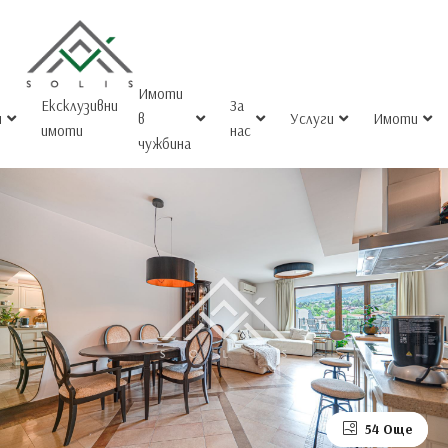
Имоти
Ексклузивни
За
и
в
Услуги
Имоти
имоти
нас
чужбина
50 Още
54 Още