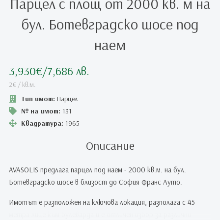
Парцел с площ от 2000 кв. м на
бул. Ботевградско шосе под
наем
3,930€
/7,686 лв.
2€ / кв.м.
Тип имот:
Парцел
№ на имот:
131
Квадратура:
1965
Описание
AVASOLIS предлага парцел под наем - 2000 кв.м. на бул.
Ботевградско шосе в близост до София Франс Ауто.
Имотът е разположен на ключова локация, разполага с 45
метра лице към булеварда и е отличен избор за различни