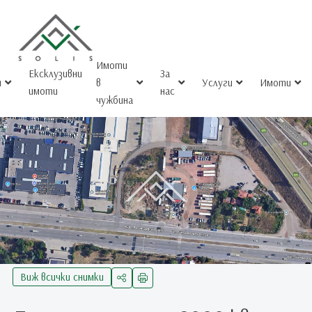
Имоти
Ексклузивни
За
и
в
Услуги
Имоти
имоти
нас
чужбина
Виж всички снимки