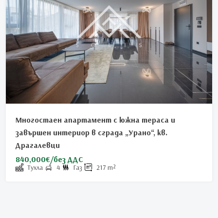
Многостаен апартамент с южна тераса и
завършен интериор в сграда „Урано“, кв.
Драгалевци
840,000€/без ДДС
Тухла
4
Газ
217
m²