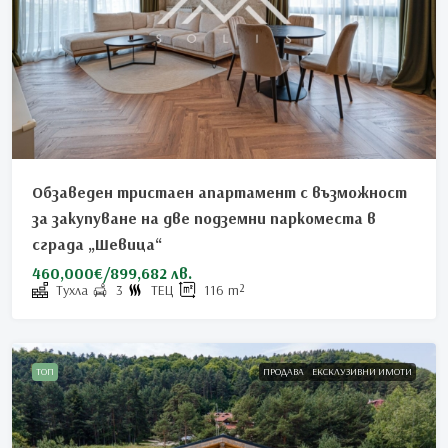
Обзаведен тристаен апартамент с възможност
за закупуване на две подземни паркоместа в
сграда „Шевица“
460,000€/899,682 лв.
Тухла
3
ТЕЦ
116
m²
ТОП
ПРОДАВА
ЕКСКЛУЗИВНИ ИМОТИ