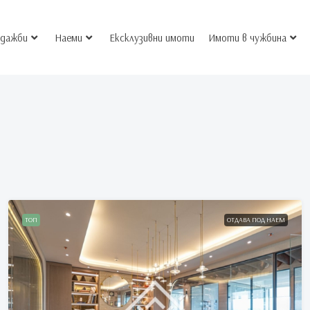
дажби
Наеми
Ексклузивни имоти
Имоти в чужбина
ТОП
ОТДАВА ПОД НАЕМ