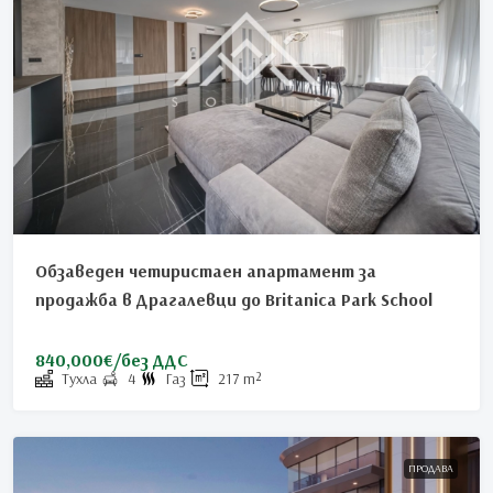
Обзаведен четиристаен апартамент за
продажба в Драгалевци до Britanica Park School
840,000€/без ДДС
Тухла
4
Газ
217
m²
ПРОДАВА