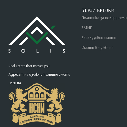
БЪРЗИ ВРЪЗКИ
Политика за поверител
ЗМИП
Ексклузивни имоти
Имоти в чужбина
Real Estate that moves you
Адресът на изключителните имоти
Член на