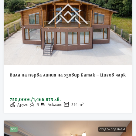
Вила на първа линия на язовир Батак – Цигов чарк
750,000€/1,466,873 лв.
Друго
9
Локално
374
m²
ТОП
ОТДАВА ПОД НАЕМ