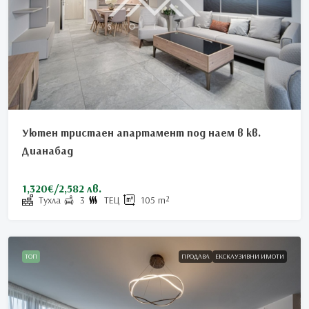
Уютен тристаен апартамент под наем в кв.
Дианабад
1,320€/2,582 лв.
Тухла
3
ТЕЦ
105
m²
ТОП
ПРОДАВА
ЕКСКЛУЗИВНИ ИМОТИ