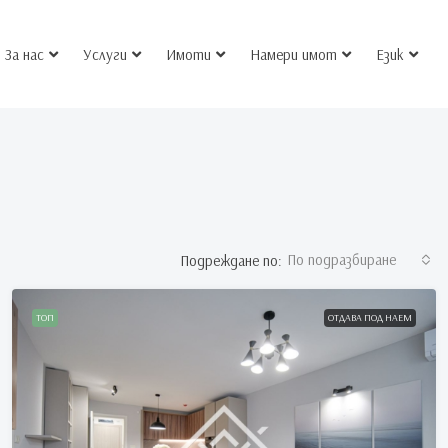
За нас
Услуги
Имоти
Намери имот
Език
По подразбиране
Подреждане по:
ТОП
ОТДАВА ПОД НАЕМ